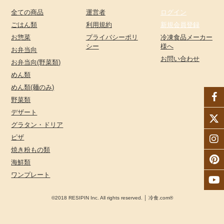
全ての商品
運営者
ログイン
ごはん類
利用規約
新規会員登録
お惣菜
プライバシーポリ
冷凍食品メーカー
シー
様へ
お弁当向
お問い合わせ
お弁当向(野菜類)
めん類
めん類(麺のみ)
野菜類
デザート
グラタン・ドリア
ピザ
焼き粉もの類
海鮮類
ワンプレート
©2018 RESIPIN Inc. All rights reserved. │ 冷食.com®