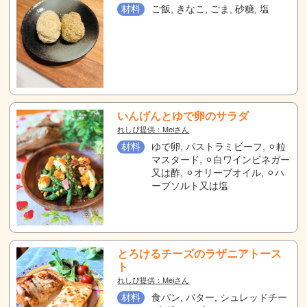
材料
ご飯, きなこ, ごま, 砂糖, 塩
いんげんとゆで卵のサラダ
れしぴ提供：Meiさん
材料
ゆで卵, パストラミビーフ, ⚪︎粒
マスタード, ⚪︎白ワインビネガー
又は酢, ⚪︎オリーブオイル, ⚪︎ハ
ーブソルト又は塩
とろけるチーズのラザニアトース
ト
れしぴ提供：Meiさん
材料
食パン, バター, シュレッドチー