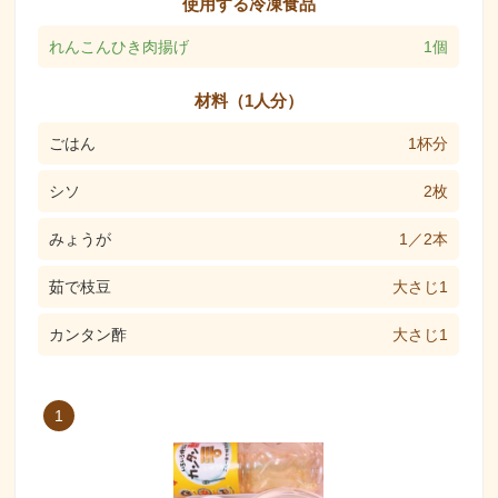
使用する冷凍食品
れんこんひき肉揚げ
1個
材料（1人分）
ごはん
1杯分
シソ
2枚
みょうが
1／2本
茹で枝豆
大さじ1
カンタン酢
大さじ1
1