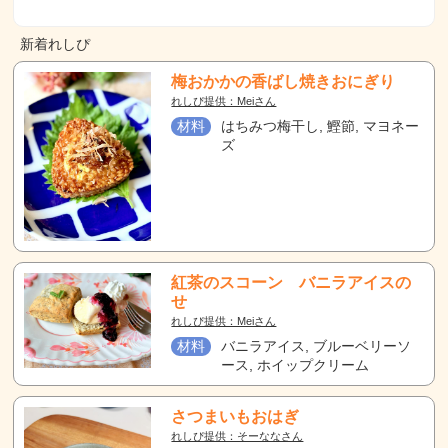
新着れしぴ
梅おかかの香ばし焼きおにぎり
れしぴ提供：Meiさん
材料
はちみつ梅干し, 鰹節, マヨネー
ズ
紅茶のスコーン バニラアイスの
せ
れしぴ提供：Meiさん
材料
バニラアイス, ブルーベリーソ
ース, ホイップクリーム
さつまいもおはぎ
れしぴ提供：そーななさん