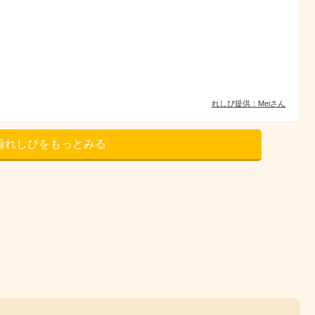
れしぴ提供：Meiさん
着れしぴをもっとみる