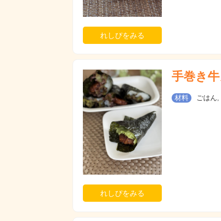
れしぴをみる
手巻き牛
材料
ごはん,
れしぴをみる