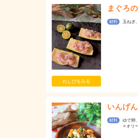
まぐろの
材料
玉ねぎ,
れしぴをみる
いんげん
材料
ゆで卵,
⚪︎オリ