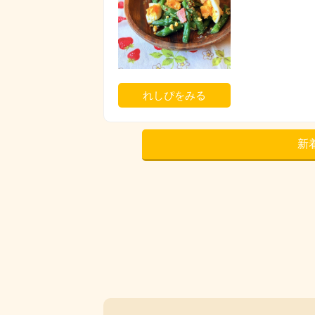
れしぴをみる
新