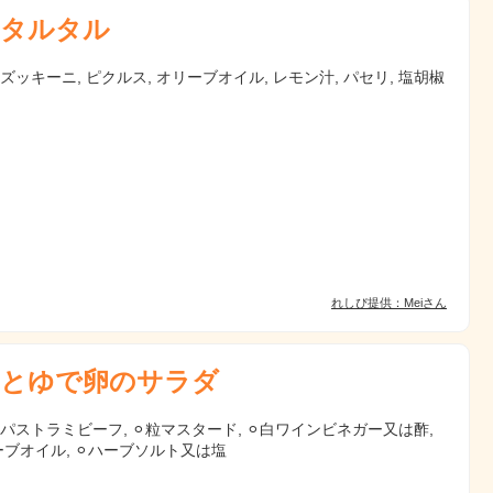
タルタル
 ズッキーニ, ピクルス, オリーブオイル, レモン汁, パセリ, 塩胡椒
れしぴ提供：Meiさん
とゆで卵のサラダ
 パストラミビーフ, ⚪︎粒マスタード, ⚪︎白ワインビネガー又は酢,
ーブオイル, ⚪︎ハーブソルト又は塩