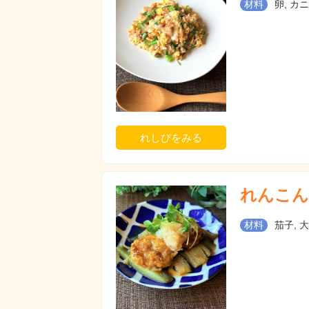
材料
卵, カ
れしぴをみる
れんこん
材料
茄子, 