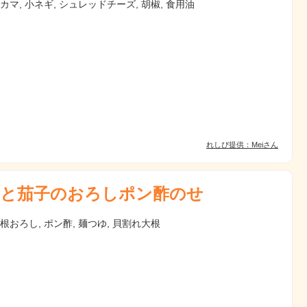
ニカマ, 小ネギ, シュレッドチーズ, 胡椒, 食用油
れしぴ提供：Meiさん
と茄子のおろしポン酢のせ
大根おろし, ポン酢, 麺つゆ, 貝割れ大根