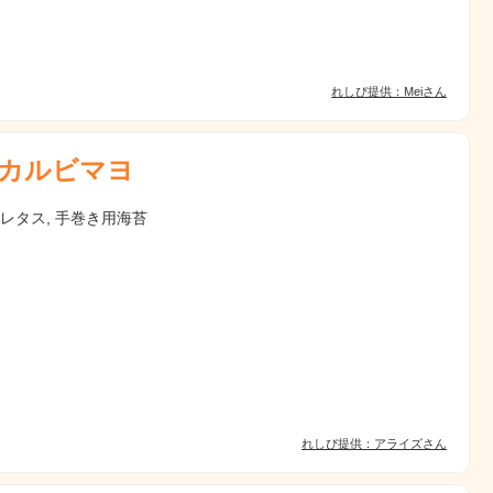
れしぴ提供：Meiさん
カルビマヨ
 レタス, 手巻き用海苔
れしぴ提供：アライズさん