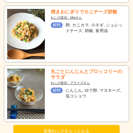
焼きおにぎりでカニチーズ炒飯
れしぴ提供：Meiさん
材料
卵, カニカマ, 小ネギ, シュレッ
ドチーズ, 胡椒, 食用油
丸ごとにんじんとブロッコリーの
サラダ
れしぴ提供：アライズさん
材料
にんじん, ゆで卵, マヨネーズ,
塩コショウ
新着れしぴをもっとみる