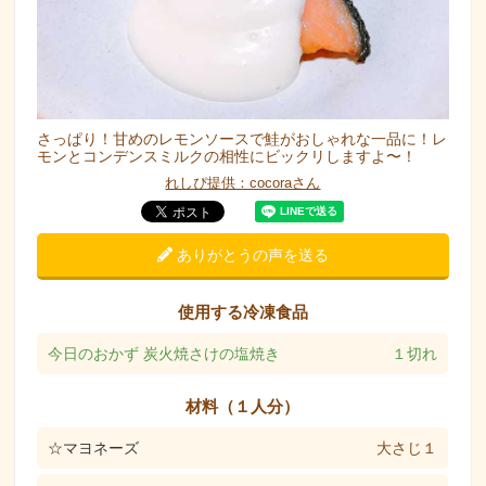
さっぱり！甘めのレモンソースで鮭がおしゃれな一品に！レ
モンとコンデンスミルクの相性にビックリしますよ〜！
れしぴ提供：cocoraさん
ありがとうの声を送る
使用する冷凍食品
今日のおかず 炭火焼さけの塩焼き
１切れ
材料（１人分）
☆マヨネーズ
大さじ１