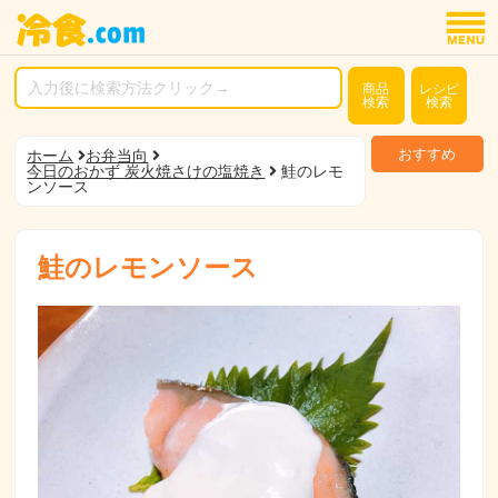
商品
レシピ
検索
検索
おすすめ
ホーム
お弁当向
今日のおかず 炭火焼さけの塩焼き
鮭のレモ
ンソース
鮭のレモンソース