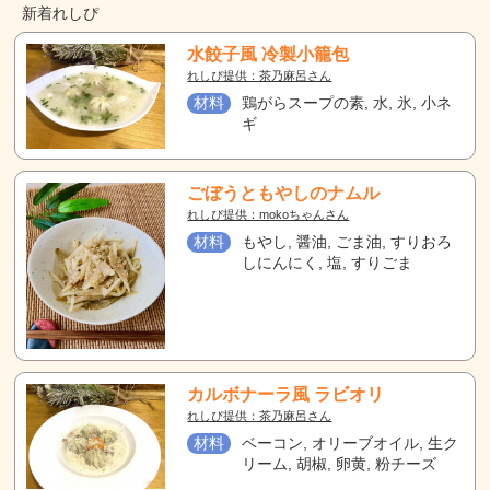
新着れしぴ
水餃子風 冷製小籠包
れしぴ提供：茶乃麻呂さん
材料
鶏がらスープの素, 水, 氷, 小ネ
ギ
ごぼうともやしのナムル
れしぴ提供：mokoちゃんさん
材料
もやし, 醤油, ごま油, すりおろ
しにんにく, 塩, すりごま
カルボナーラ風 ラビオリ
れしぴ提供：茶乃麻呂さん
材料
ベーコン, オリーブオイル, 生ク
リーム, 胡椒, 卵黄, 粉チーズ