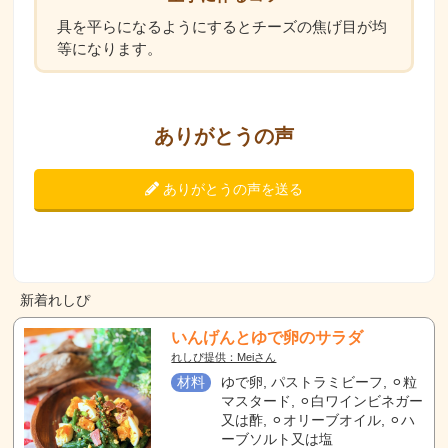
具を平らになるようにするとチーズの焦げ目が均
等になります。
ありがとうの声
ありがとうの声を送る
新着れしぴ
いんげんとゆで卵のサラダ
れしぴ提供：Meiさん
材料
ゆで卵, パストラミビーフ, ⚪︎粒
マスタード, ⚪︎白ワインビネガー
又は酢, ⚪︎オリーブオイル, ⚪︎ハ
ーブソルト又は塩