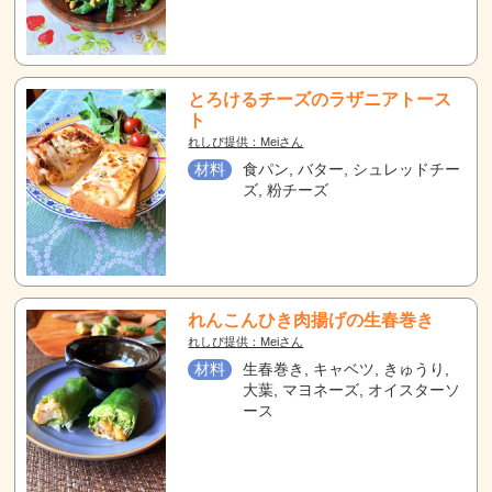
とろけるチーズのラザニアトース
ト
れしぴ提供：Meiさん
材料
食パン, バター, シュレッドチー
ズ, 粉チーズ
れんこんひき肉揚げの生春巻き
れしぴ提供：Meiさん
材料
生春巻き, キャベツ, きゅうり,
大葉, マヨネーズ, オイスターソ
ース