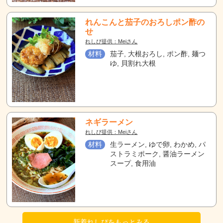
れんこんと茄子のおろしポン酢の
せ
れしぴ提供：Meiさん
材料
茄子, 大根おろし, ポン酢, 麺つ
ゆ, 貝割れ大根
ネギラーメン
れしぴ提供：Meiさん
材料
生ラーメン, ゆで卵, わかめ, パ
ストラミポーク, 醤油ラーメン
スープ, 食用油
新着れしぴをもっとみる