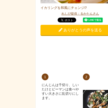
イカリングを和風にチェンジ⁉︎
れしぴ提供：るかたんさん
ありがとうの声を送る
1
2
にんじんは千切り、しい
たけとピーマンは食べや
すい大きさに乱切りにし
ます。