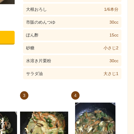
大根おろし
1/6本分
市販のめんつゆ
30cc
ぽん酢
15cc
砂糖
小さじ2
水溶き片栗粉
30cc
サラダ油
大さじ1
3
4