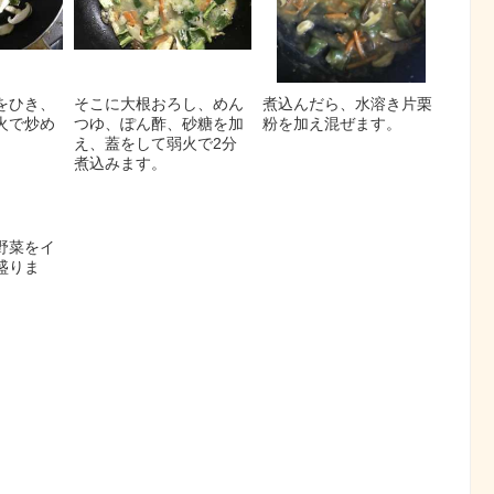
をひき、
そこに大根おろし、めん
煮込んだら、水溶き片栗
火で炒め
つゆ、ぽん酢、砂糖を加
粉を加え混ぜます。
え、蓋をして弱火で2分
煮込みます。
野菜をイ
盛りま