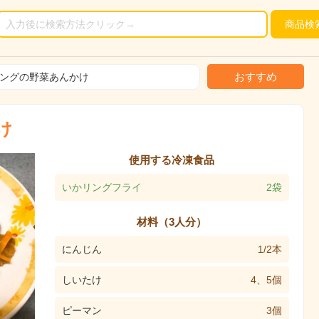
商品
検
おすすめ
ングの野菜あんかけ
け
使用する冷凍食品
いかリングフライ
2袋
材料（3人分）
にんじん
1/2本
しいたけ
4、5個
ピーマン
3個