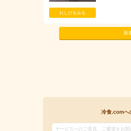
れしぴをみる
新
冷食.comへ