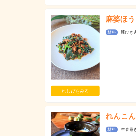
麻婆ほう
材料
豚ひき肉
れしぴをみる
れんこん
材料
生春巻き