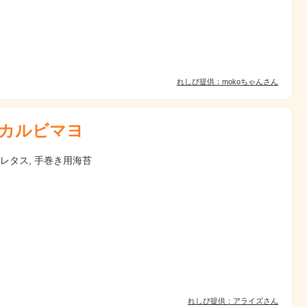
れしぴ提供：mokoちゃんさん
カルビマヨ
 レタス, 手巻き用海苔
れしぴ提供：アライズさん