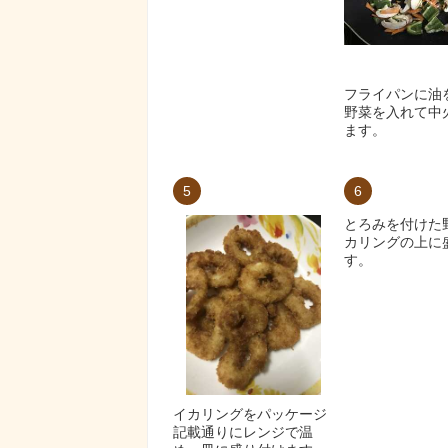
フライパンに油
野菜を入れて中
ます。
5
6
とろみを付けた
カリングの上に
す。
イカリングをパッケージ
記載通りにレンジで温