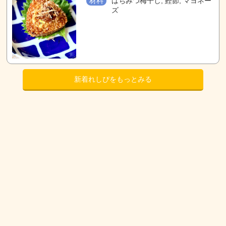
材料
はちみつ梅干し, 鰹節, マヨネー
ズ
新着れしぴをもっとみる