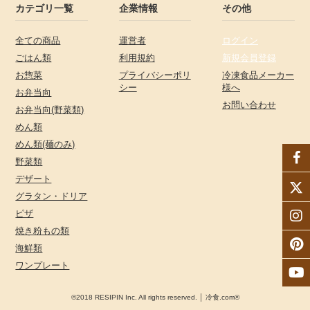
カテゴリ一覧
企業情報
その他
全ての商品
運営者
ログイン
ごはん類
利用規約
新規会員登録
お惣菜
プライバシーポリ
冷凍食品メーカー
シー
様へ
お弁当向
お問い合わせ
お弁当向(野菜類)
めん類
めん類(麺のみ)
野菜類
デザート
グラタン・ドリア
ピザ
焼き粉もの類
海鮮類
ワンプレート
©2018 RESIPIN Inc. All rights reserved. │ 冷食.com®