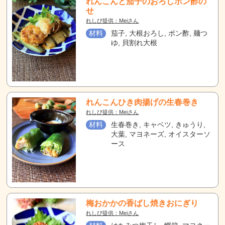
れんこんと茄子のおろしポン酢の
せ
れしぴ提供：Meiさん
材料
茄子, 大根おろし, ポン酢, 麺つ
ゆ, 貝割れ大根
れんこんひき肉揚げの生春巻き
れしぴ提供：Meiさん
材料
生春巻き, キャベツ, きゅうり,
大葉, マヨネーズ, オイスターソ
ース
梅おかかの香ばし焼きおにぎり
れしぴ提供：Meiさん