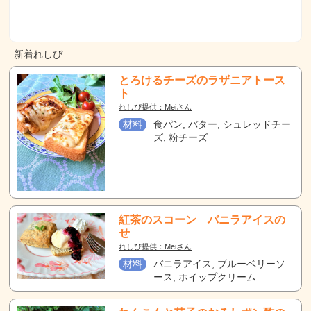
新着れしぴ
とろけるチーズのラザニアトース
ト
れしぴ提供：Meiさん
材料
食パン, バター, シュレッドチー
ズ, 粉チーズ
紅茶のスコーン バニラアイスの
せ
れしぴ提供：Meiさん
材料
バニラアイス, ブルーベリーソ
ース, ホイップクリーム