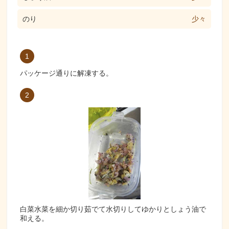
のり
少々
1
パッケージ通りに解凍する。
2
白菜水菜を細か切り茹でて水切りしてゆかりとしょう油で
和える。