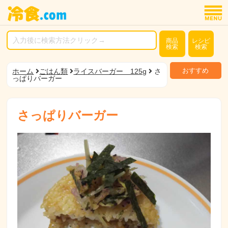
商品
レシピ
検索
検索
おすすめ
ホーム
ごはん類
ライスバーガー 125g
さ
っぱりバーガー
さっぱりバーガー