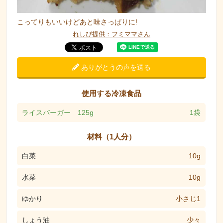
こってりもいいけどあと味さっぱりに!
れしぴ提供：フミママさん
ありがとうの声を送る
使用する冷凍食品
ライスバーガー 125g
1袋
材料（1人分）
白菜
10g
水菜
10g
ゆかり
小さじ1
しょう油
少々