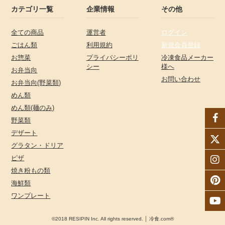
カテゴリ一覧
企業情報
その他
全ての商品
運営者
ログイン
ごはん類
利用規約
新規会員登録
お惣菜
プライバシーポリ
冷凍食品メーカー
シー
様へ
お弁当向
お問い合わせ
お弁当向(野菜類)
めん類
めん類(麺のみ)
野菜類
デザート
グラタン・ドリア
ピザ
焼き粉もの類
海鮮類
ワンプレート
©2018 RESIPIN Inc. All rights reserved. │ 冷食.com®