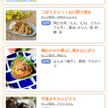
ごぼう入りつくねの照り焼き
れしぴ提供：mokoちゃんさん
材料
鶏ひき肉（もも、むね、どちら
でも可）, 醤油, みりん, 酒, 砂
糖, 油
梅おかかの香ばし焼きおにぎり
れしぴ提供：Meiさん
材料
はちみつ梅干し, 鰹節, マヨネー
ズ
手巻き牛カルビマヨ
れしぴ提供：アライズさん