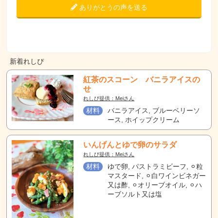
ありがとうの声を送る
新着れしぴ
紅茶のスコーン バニラアイスの
せ
れしぴ提供：Meiさん
材料
バニラアイス, ブルーベリーソ
ース, ホイップクリーム
いんげんとゆで卵のサラダ
れしぴ提供：Meiさん
材料
ゆで卵, パストラミビーフ, ⚪︎粒
マスタード, ⚪︎白ワインビネガー
又は酢, ⚪︎オリーブオイル, ⚪︎ハ
ーブソルト又は塩