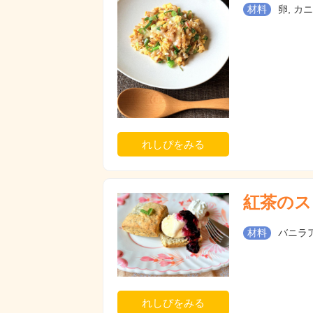
材料
卵, カ
れしぴをみる
紅茶のス
材料
バニラ
れしぴをみる