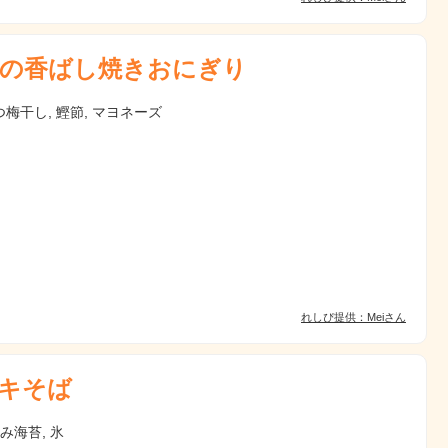
の香ばし焼きおにぎり
梅干し, 鰹節, マヨネーズ
れしぴ提供：Meiさん
キそば
刻み海苔, 氷