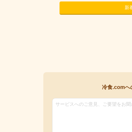
新
冷食.comへ