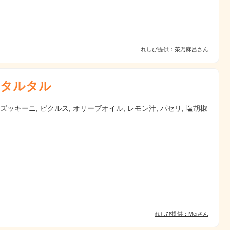
れしぴ提供：茶乃麻呂さん
タルタル
 ズッキーニ, ピクルス, オリーブオイル, レモン汁, パセリ, 塩胡椒
れしぴ提供：Meiさん