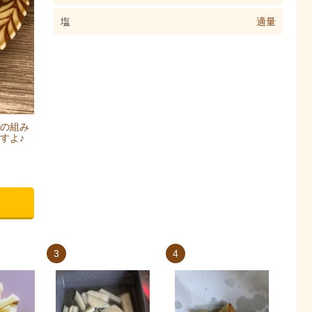
塩
適量
の組み
すよ♪
3
4