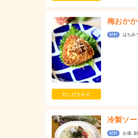
梅おかか
材料
はちみつ
れしぴをみる
冷製ソー
材料
お湯, 