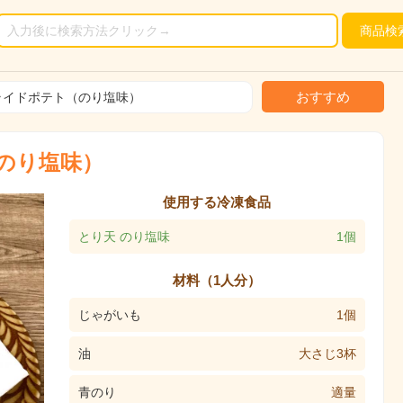
商品
検
おすすめ
ライドポテト（のり塩味）
のり塩味）
使用する冷凍食品
とり天 のり塩味
1個
材料（1人分）
じゃがいも
1個
油
大さじ3杯
青のり
適量