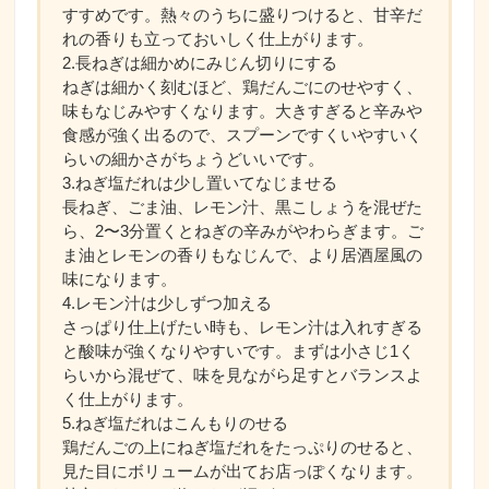
すすめです。熱々のうちに盛りつけると、甘辛だ
れの香りも立っておいしく仕上がります。
2.長ねぎは細かめにみじん切りにする
ねぎは細かく刻むほど、鶏だんごにのせやすく、
味もなじみやすくなります。大きすぎると辛みや
食感が強く出るので、スプーンですくいやすいく
らいの細かさがちょうどいいです。
3.ねぎ塩だれは少し置いてなじませる
長ねぎ、ごま油、レモン汁、黒こしょうを混ぜた
ら、2〜3分置くとねぎの辛みがやわらぎます。ご
ま油とレモンの香りもなじんで、より居酒屋風の
味になります。
4.レモン汁は少しずつ加える
さっぱり仕上げたい時も、レモン汁は入れすぎる
と酸味が強くなりやすいです。まずは小さじ1く
らいから混ぜて、味を見ながら足すとバランスよ
く仕上がります。
5.ねぎ塩だれはこんもりのせる
鶏だんごの上にねぎ塩だれをたっぷりのせると、
見た目にボリュームが出てお店っぽくなります。