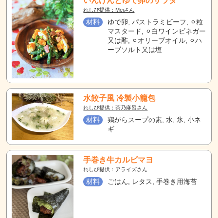
いんげんとゆで卵のサラダ
れしぴ提供：Meiさん
材料
ゆで卵, パストラミビーフ, ⚪︎粒
マスタード, ⚪︎白ワインビネガー
又は酢, ⚪︎オリーブオイル, ⚪︎ハ
ーブソルト又は塩
水餃子風 冷製小籠包
れしぴ提供：茶乃麻呂さん
材料
鶏がらスープの素, 水, 氷, 小ネ
ギ
手巻き牛カルビマヨ
れしぴ提供：アライズさん
材料
ごはん, レタス, 手巻き用海苔