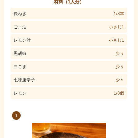
材料（1人分）
長ねぎ
1/3本
ごま油
小さじ1
レモン汁
小さじ1
黒胡椒
少々
白ごま
少々
七味唐辛子
少々
レモン
1/8個
1