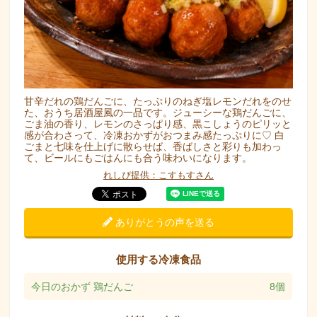
甘辛だれの鶏だんごに、たっぷりのねぎ塩レモンだれをのせ
た、おうち居酒屋風の一品です。ジューシーな鶏だんごに、
ごま油の香り、レモンのさっぱり感、黒こしょうのピリッと
感が合わさって、冷凍おかずがおつまみ感たっぷりに♡ 白
ごまと七味を仕上げに散らせば、香ばしさと彩りも加わっ
て、ビールにもごはんにも合う味わいになります。
れしぴ提供：こすもすさん
ありがとうの声を送る
使用する冷凍食品
今日のおかず 鶏だんご
8個