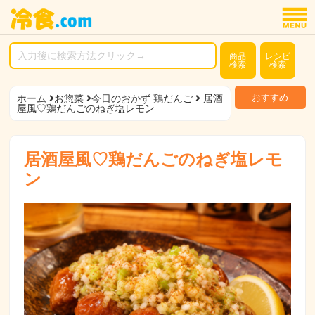
商品
レシピ
検索
検索
おすすめ
ホーム
お惣菜
今日のおかず 鶏だんご
居酒
屋風♡鶏だんごのねぎ塩レモン
居酒屋風♡鶏だんごのねぎ塩レモ
ン