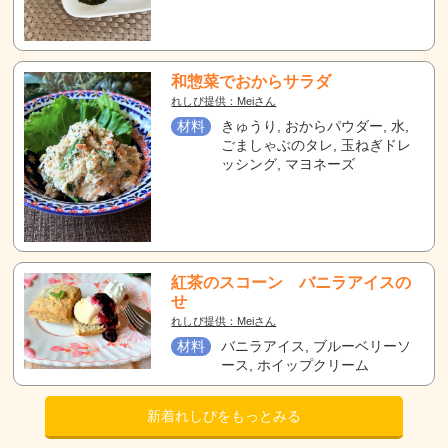
和惣菜でおからサラダ
れしぴ提供：Meiさん
材料
きゅうり, おからパウダー, 水,
ごましゃぶのタレ, 玉ねぎドレ
ッシング, マヨネーズ
紅茶のスコーン バニラアイスの
せ
れしぴ提供：Meiさん
材料
バニラアイス, ブルーベリーソ
ース, ホイップクリーム
新着れしぴをもっとみる