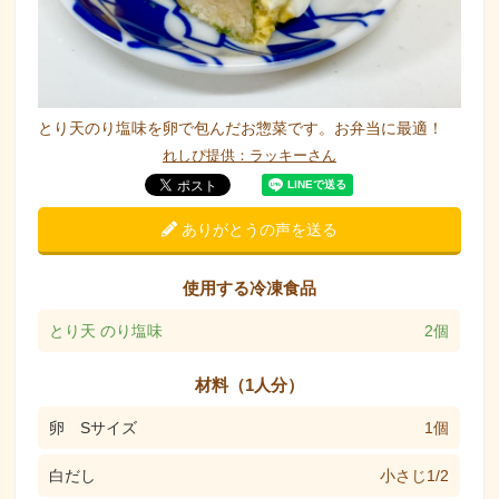
とり天のり塩味を卵で包んだお惣菜です。お弁当に最適！
れしぴ提供：ラッキーさん
ありがとうの声を送る
使用する冷凍食品
とり天 のり塩味
2個
材料（1人分）
卵 Sサイズ
1個
白だし
小さじ1/2