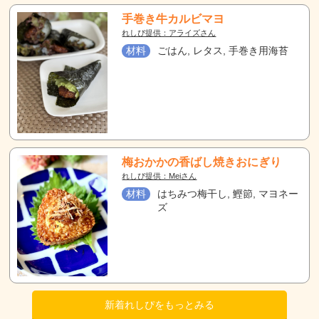
手巻き牛カルビマヨ
れしぴ提供：アライズさん
材料
ごはん, レタス, 手巻き用海苔
梅おかかの香ばし焼きおにぎり
れしぴ提供：Meiさん
材料
はちみつ梅干し, 鰹節, マヨネー
ズ
新着れしぴをもっとみる