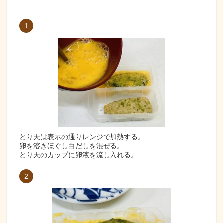
1
とり天は表示の通りレンジで加熱する。
卵を溶きほぐし白だしを混ぜる。
とり天のカップに卵液を流し入れる。
2