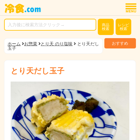
商品
レシピ
検索
検索
おすすめ
ホーム
お惣菜
とり天 のり塩味
とり天だし
玉子
とり天だし玉子