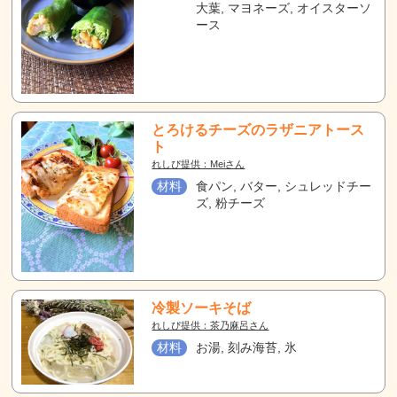
大葉, マヨネーズ, オイスターソ
ース
とろけるチーズのラザニアトース
ト
れしぴ提供：Meiさん
材料
食パン, バター, シュレッドチー
ズ, 粉チーズ
冷製ソーキそば
れしぴ提供：茶乃麻呂さん
材料
お湯, 刻み海苔, 氷