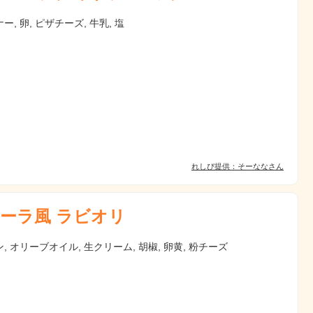
ー, 卵, ピザチーズ, 牛乳, 塩
れしぴ提供：そーななさん
ーラ風 ラビオリ
, オリーブオイル, 生クリーム, 胡椒, 卵黄, 粉チーズ