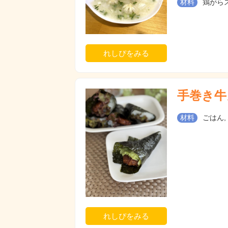
材料
鶏がらス
れしぴをみる
手巻き牛
材料
ごはん,
れしぴをみる