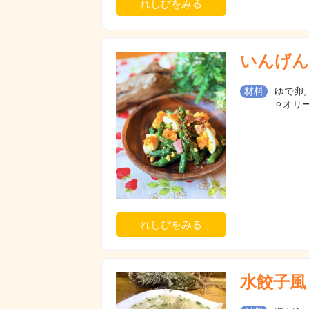
れしぴをみる
いんげん
材料
ゆで卵,
⚪︎オリ
れしぴをみる
水餃子風