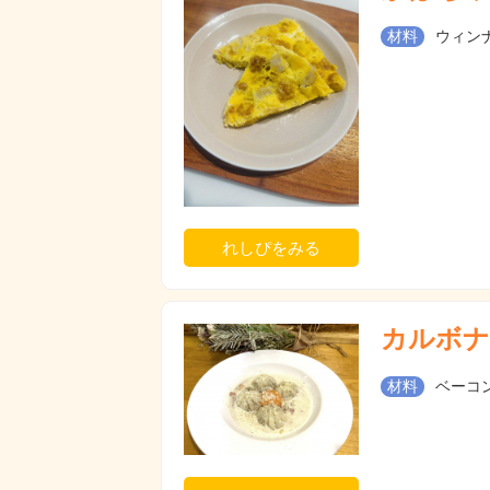
材料
ウィンナ
れしぴをみる
カルボナ
材料
ベーコン