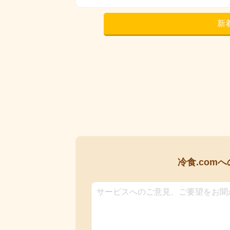
新
冷食.comへ