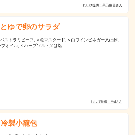
れしぴ提供：茶乃麻呂さん
とゆで卵のサラダ
 パストラミビーフ, ⚪︎粒マスタード, ⚪︎白ワインビネガー又は酢,
ーブオイル, ⚪︎ハーブソルト又は塩
れしぴ提供：Meiさん
 冷製小籠包