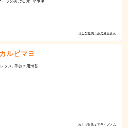
ープの素, 水, 氷, 小ネギ
れしぴ提供：茶乃麻呂さん
カルビマヨ
 レタス, 手巻き用海苔
れしぴ提供：アライズさん