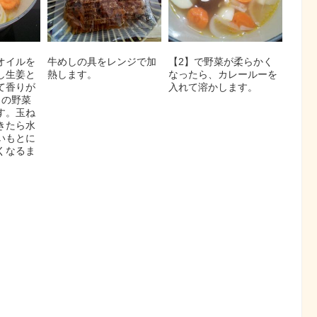
オイルを
牛めしの具をレンジで加
【2】で野菜が柔らかく
し生姜と
熱します。
なったら、カレールーを
て香りが
入れて溶かします。
】の野菜
す。玉ね
きたら水
いもとに
くなるま