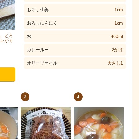
おろし生姜
1cm
おろしにんにく
1cm
。とろ
水
400ml
レがカ
カレールー
2かけ
オリーブオイル
大さじ1
3
4