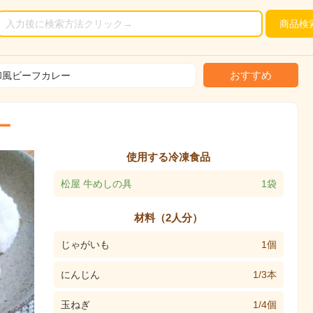
商品
検
おすすめ
和風ビーフカレー
ー
使用する冷凍食品
松屋 牛めしの具
1袋
材料（2人分）
じゃがいも
1個
にんじん
1/3本
玉ねぎ
1/4個