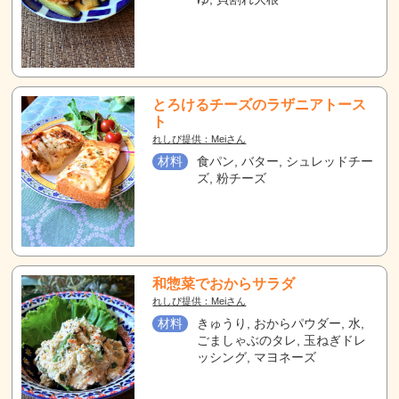
とろけるチーズのラザニアトース
ト
れしぴ提供：Meiさん
材料
食パン, バター, シュレッドチー
ズ, 粉チーズ
和惣菜でおからサラダ
れしぴ提供：Meiさん
材料
きゅうり, おからパウダー, 水,
ごましゃぶのタレ, 玉ねぎドレ
ッシング, マヨネーズ