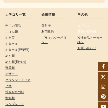
カテゴリ一覧
企業情報
その他
全ての商品
運営者
ログイン
ごはん類
利用規約
新規会員登録
お惣菜
プライバシーポリ
冷凍食品メーカー
シー
様へ
お弁当向
お問い合わせ
お弁当向(野菜類)
めん類
めん類(麺のみ)
野菜類
デザート
グラタン・ドリア
ピザ
焼き粉もの類
海鮮類
ワンプレート