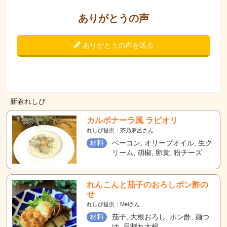
ありがとうの声
ありがとうの声を送る
新着れしぴ
カルボナーラ風 ラビオリ
れしぴ提供：茶乃麻呂さん
材料
ベーコン, オリーブオイル, 生ク
リーム, 胡椒, 卵黄, 粉チーズ
れんこんと茄子のおろしポン酢の
せ
れしぴ提供：Meiさん
材料
茄子, 大根おろし, ポン酢, 麺つ
ゆ, 貝割れ大根