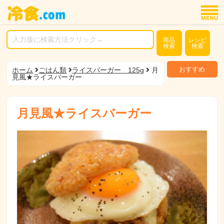
商品
レシピ
検索
検索
おすすめ
ホーム
ごはん類
ライスバーガー 125g
月
見風★ライスバーガー
月見風★ライスバーガー