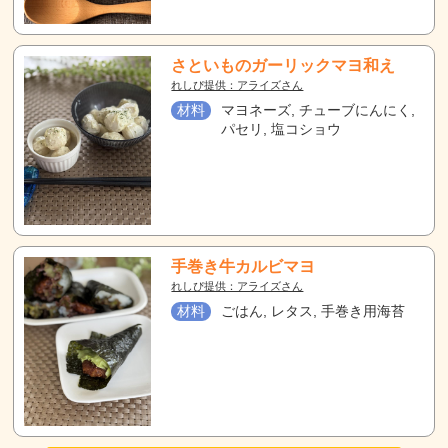
さといものガーリックマヨ和え
れしぴ提供：アライズさん
材料
マヨネーズ, チューブにんにく,
パセリ, 塩コショウ
手巻き牛カルビマヨ
れしぴ提供：アライズさん
材料
ごはん, レタス, 手巻き用海苔