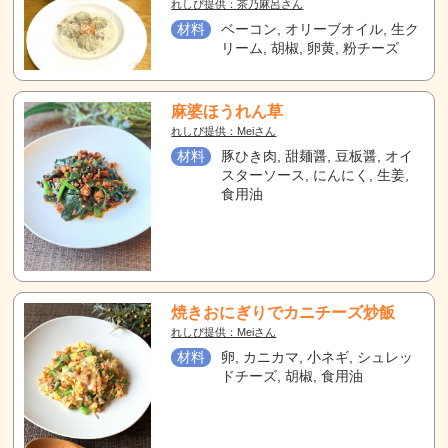
れしぴ提供：茶乃麻呂さん
材料
ベーコン, オリーブオイル, 生ク
リーム, 胡椒, 卵黄, 粉チーズ
麻婆ほうれん草
れしぴ提供：Meiさん
材料
豚ひき肉, 甜麺醤, 豆板醤, オイ
スターソース, にんにく, 生姜,
食用油
焼きおにぎりでカニチーズ炒飯
れしぴ提供：Meiさん
材料
卵, カニカマ, 小ネギ, シュレッ
ドチーズ, 胡椒, 食用油